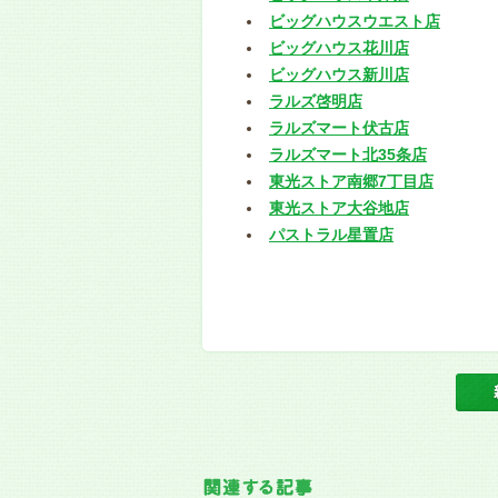
ビッグハウスウエスト店
ビッグハウス花川店
ビッグハウス新川店
ラルズ啓明店
ラルズマート伏古店
ラルズマート北35条店
東光ストア南郷7丁目店
東光ストア大谷地店
パストラル星置店