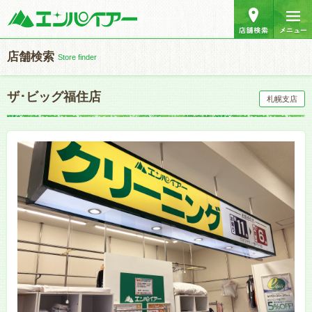
店舗検索
Store finder
ザ･ビッグ福住店
札幌支店