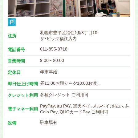
札幌市豊平区福住1条3丁目10
住所
ザ･ビッグ福住店内
011-855-3718
電話番号
9:00～20:00
営業時間
年末年始
定休日
昼11:00お預り～夕18:00お渡し
即日仕上げ時間
各種クレジット ご利用可
クレジット利用
PayPay､au PAY､楽天ペイ､メルペイ､d払い､J-
電子マネー利用
Coin Pay､QUOカードPay ご利用可
駐車場有
設備