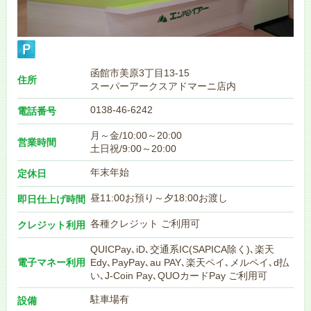
函館市美原3丁目13-15
住所
スーパーアークスアドマーニ店内
0138-46-6242
電話番号
月～金/10:00～20:00
営業時間
土日祝/9:00～20:00
年末年始
定休日
昼11:00お預り～夕18:00お渡し
即日仕上げ時間
各種クレジット ご利用可
クレジット利用
QUICPay､iD､交通系IC(SAPICA除く)､楽天
電子マネー利用
Edy､PayPay､au PAY､楽天ペイ､メルペイ､d払
い､J-Coin Pay､QUOカードPay ご利用可
駐車場有
設備