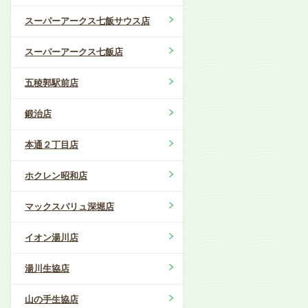
スーパーアークス七飯サウス店
スーパーアークス七飯店
五稜郭駅前店
鍛治店
本通２丁目店
ホクレン昭和店
マックスバリュ深堀店
イオン湯川店
湯川生協店
山の手生協店