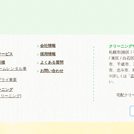
会社情報
クリーニング
札幌市(南区 / 
サービス
採用情報
/ 東区 / 
客様
よくある質問
市、千歳市、
ームレンタル事
市、北斗市、
お問い合わせ
※詳しくは「
プライ事業
い。
ーニング
宅配クリ
クリーニング)