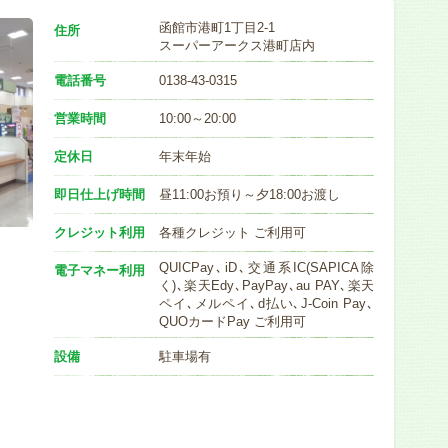
函館市港町1丁目2-1
住所
スーパーアークス港町店内
電話番号
0138-43-0315
営業時間
10:00～20:00
定休日
年末年始
即日仕上げ時間
昼11:00お預り～夕18:00お渡し
クレジット利用
各種クレジット ご利用可
QUICPay､iD､交通系IC(SAPICA除
電子マネー利用
く)､楽天Edy､PayPay､au PAY､楽天
ペイ､メルペイ､d払い､J-Coin Pay､
QUOカードPay ご利用可
設備
駐車場有