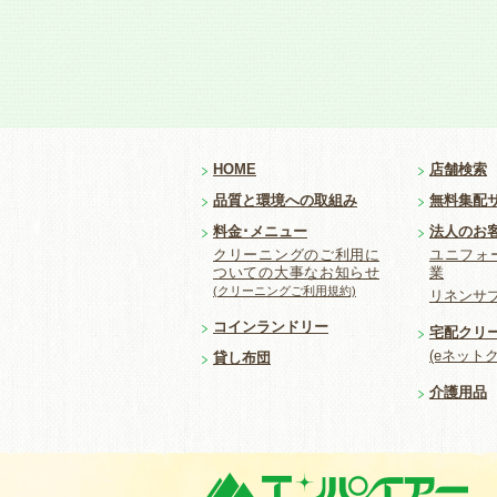
HOME
店舗検索
品質と環境への取組み
無料集配
料金･メニュー
法人のお
クリーニングのご利用に
ユニフォ
ついての大事なお知らせ
業
(クリーニングご利用規約)
リネンサ
コインランドリー
宅配クリ
(eネット
貸し布団
介護用品