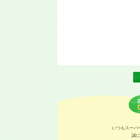
いつもスーパ
誠