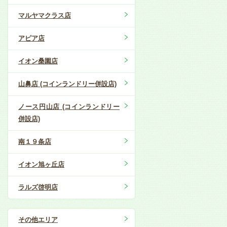
マルヤマクラス店
アピア店
イオン桑園店
山鼻店 (コインランドリー併設店)
ノース円山店 (コインランドリー
併設店)
南１９条店
イオン旭ヶ丘店
ラルズ啓明店
その他エリア