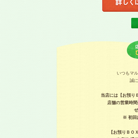
いつもマ
誠
当店には【お預り
店舗の営業時間
※ 初
【お預りＢＯＸ