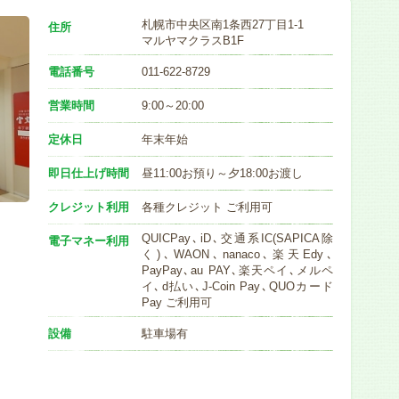
札幌市中央区南1条西27丁目1-1
住所
マルヤマクラスB1F
電話番号
011-622-8729
営業時間
9:00～20:00
定休日
年末年始
即日仕上げ時間
昼11:00お預り～夕18:00お渡し
クレジット利用
各種クレジット ご利用可
QUICPay､iD､交通系IC(SAPICA除
電子マネー利用
く)､WAON､nanaco､楽天Edy､
PayPay､au PAY､楽天ペイ､メルペ
イ､d払い､J-Coin Pay､QUOカード
Pay ご利用可
設備
駐車場有