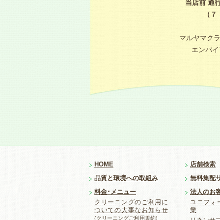
当店前 通
（７
マルヤマク
エンパイア
HOME
店舗検索
品質と環境への取組み
無料集配
料金･メニュー
法人のお
クリーニングのご利用に
ユニフォ
ついての大事なお知らせ
業
(クリーニングご利用規約)