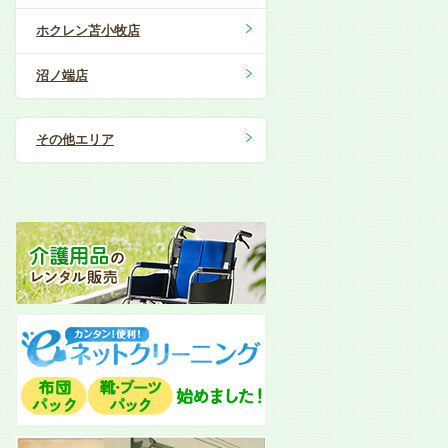
ホクレン苫小牧店
沼ノ端店
その他エリア