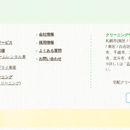
会社情報
クリーニング
札幌市(南区 / 
サービス
採用情報
/ 東区 / 
客様
よくある質問
市、千歳市、
ームレンタル事
市、北斗市、
お問い合わせ
※詳しくは「
プライ事業
い。
ーニング
宅配クリ
クリーニング)