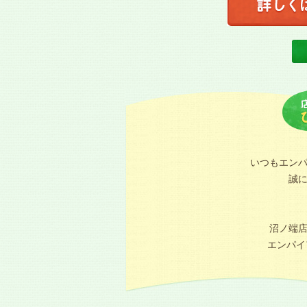
いつもエン
誠
沼ノ端
エンパイア