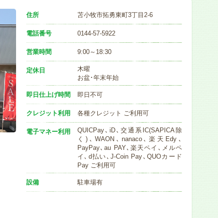
住所
苫小牧市拓勇東町3丁目2-6
電話番号
0144-57-5922
営業時間
9:00～18:30
木曜
定休日
お盆･年末年始
即日仕上げ時間
即日不可
クレジット利用
各種クレジット ご利用可
QUICPay､iD､交通系IC(SAPICA除
電子マネー利用
く)､WAON､nanaco､楽天Edy､
PayPay､au PAY､楽天ペイ､メルペ
イ､d払い､J-Coin Pay､QUOカード
Pay ご利用可
設備
駐車場有