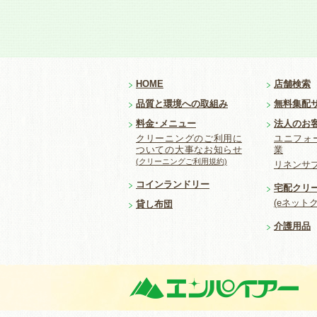
HOME
店舗検索
品質と環境への取組み
無料集配
料金･メニュー
法人のお
クリーニングのご利用に
ユニフォ
ついての大事なお知らせ
業
(クリーニングご利用規約)
リネンサ
コインランドリー
宅配クリ
(eネット
貸し布団
介護用品