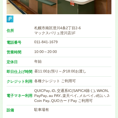
札幌市南区澄川4条2丁目2-6
住所
マックスバリュ澄川店1F
011-841-1679
電話番号
10:00～20:00
営業時間
年始
定休日
昼11:00お預り～夕18:00お渡し
即日仕上げ時間
各種クレジット ご利用可
クレジット利用
QUICPay､iD､交通系IC(SAPICA除く)､WAON､
電子マネー利用
PayPay､au PAY､楽天ペイ､メルペイ､d払い､J-
Coin Pay､QUOカードPay ご利用可
駐車場有
設備